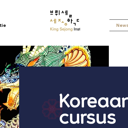
tie
New
Koreaa
cursus