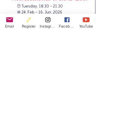
🕒 Tuesday, 18:30 - 21:30
📅 24. Feb - 16. Jun, 2026
📍​
Musica, Lange riddersstraat 48,
2000 Antwerpen
Email
Register
Instagram
Facebook
YouTube
160 € / 45H
Comment s'inscrire ?
Lorsque l'inscription commence, remplissez les informations
requises et soumettez votre formulaire.
Effectuez votre paiement sur le compte bancaire de KSIB :
Après avoir transféré les frais,
n'oubliez pas de faire une
capture d'écran et de l'envoyer comme preuve à l'adresse
e-mail suivante :
ksib.program@gmail.com
Votre inscription sera complétée avec succès une fois que vous
aurez reçu un
courriel de confirmation du KSIB.
Registration Form
Copyright (C) 2019 by Korean Culture and Education Association